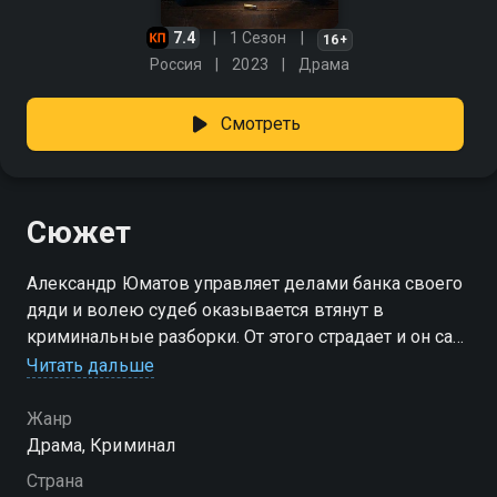
7.4
1 Сезон
16+
Россия
2023
Драма
Смотреть
Сюжет
Александр Юматов управляет делами банка своего
дяди и волею судеб оказывается втянут в
криминальные разборки. От этого страдает и он сам,
и близкие ему люди.
Читать дальше
Жанр
Драма, Криминал
Страна