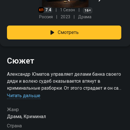
7.4
1 Сезон
16+
Россия
2023
Драма
Смотреть
Сюжет
Александр Юматов управляет делами банка своего
дяди и волею судеб оказывается втянут в
криминальные разборки. От этого страдает и он сам,
и близкие ему люди.
Читать дальше
Посмотреть онлайн 1 сезон сериала Расплата вы
Жанр
можете совершенно бесплатно в хорошем HD
Драма, Криминал
качестве на Смотрёшке
Страна