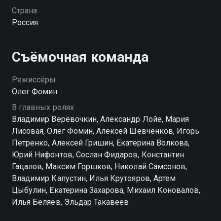
Посмотреть онлайн 2 сезон сериала Операция
Страна
«Карпаты» вы можете совершенно бесплатно в
Россия
хорошем HD качестве на Смотрёшке
Съёмочная команда
Режиссёры
Олег Фомин
В главных ролях
Владимир Верёвочкин, Александр Лойе, Мария
Лисовая, Олег Фомин, Алексей Шевченков, Игорь
Петренко, Алексей Гришин, Екатерина Волкова,
Юрий Нифонтов, Сослан Фидаров, Константин
Гацалов, Максим Горшков, Николай Самсонов,
Владимир Капустин, Илья Крутояров, Артем
Цыбулин, Екатерина Захарова, Михаил Коновалов,
Илья Беляев, Эльдар Такавеев