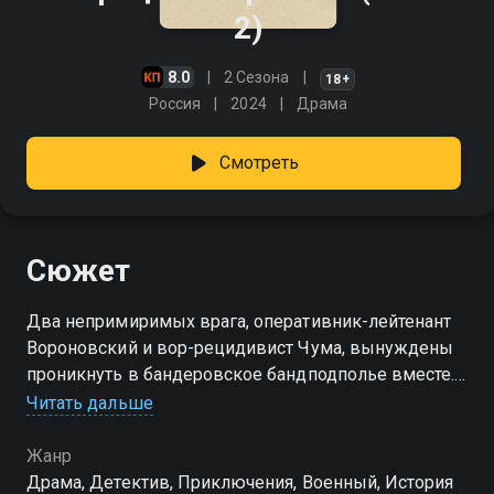
2)
8.0
2 Сезона
18+
Россия
2024
Драма
Смотреть
Сюжет
Два непримиримых врага, оперативник-лейтенант
Вороновский и вор-рецидивист Чума, вынуждены
проникнуть в бандеровское бандподполье вместе.
Их цель — предотвратить крупные теракты против
Читать дальше
представителей советской власти, гарнизона
внутренних войск и местного населения.
Жанр
Драма, Детектив, Приключения, Военный, История