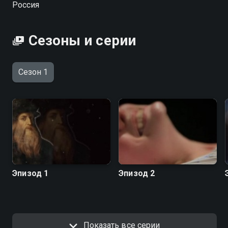
Россия
знаком Обезьяны?
Посмотреть онлайн 1 сезон сериала 2016:
Сезоны и серии
Предсказания вы можете совершенно бесплатно в
хорошем HD качестве на Смотрёшке
Сезон 1
Эпизод 1
Эпизод 2
Показать все серии