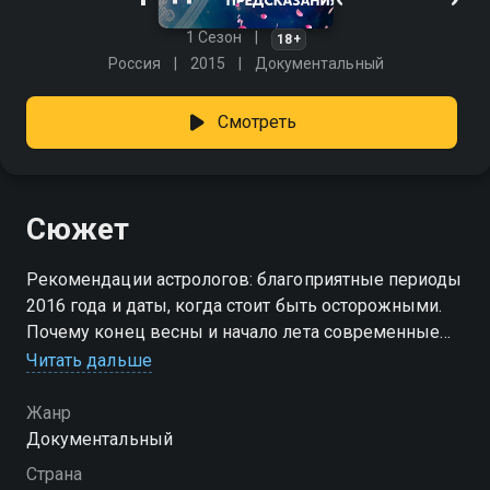
1 Сезон
18+
Россия
2015
Документальный
Смотреть
Сюжет
Рекомендации астрологов: благоприятные периоды
2016 года и даты, когда стоит быть осторожными.
Почему конец весны и начало лета современные
звездочеты называют особым периодом?
Читать дальше
Сбывается предсказание Ванги об уникальной
технологии, возвращающей людям молодость. Как
Жанр
будут влиять на людей солнечные и лунные
Документальный
затмения — узнайте мнение экспертов. Родителям
Страна
на заметку — какими вырастут дети, рожденные под