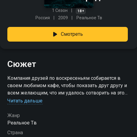
1 Сезон
18+
Россия
2009
Реальное Тв
Смотреть
Сюжет
Компания друзей по воскресеньям собирается в
своем любимом кафе, чтобы показать друг другу и
всем желающим, что им удалось сотворить на этой
неделе. Каждый сюжет — специально
Читать дальше
подготовленная акция, взлом окружающей
действительности, проверка общества на прочность.
Жанр
Реальное Тв
Страна