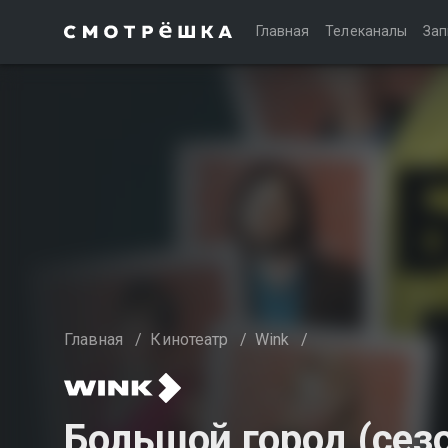
Главная
Телеканалы
Зап
Главная
/
Кинотеатр
/
Wink
/
Большой город (сезо