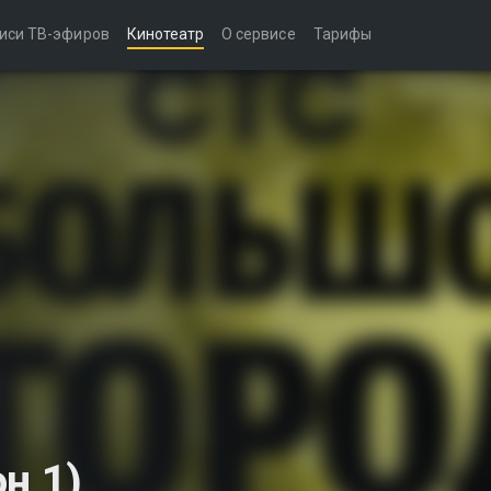
иси ТВ-эфиров
Кинотеатр
О сервисе
Тарифы
н 1)