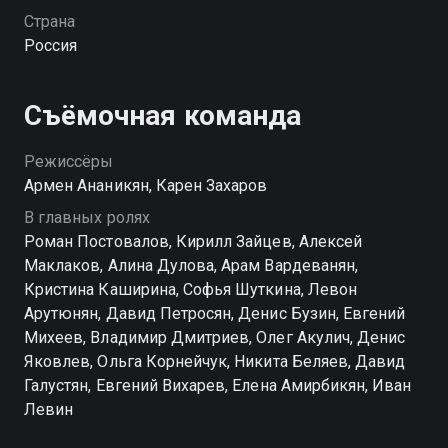
только сестре Адамяна, начинающей журналистке
Страна
Диане, но и Кире, дочке начальника местного ОВД, в
Россия
которую влюблён Гоша. И теперь под угрозой как
повышение Адамяна, так и его личная жизнь.
Съёмочная команда
Посмотреть онлайн 2 сезон сериала Солнце, море,
два ствола вы можете совершенно бесплатно в
Режиссёры
хорошем HD качестве на Смотрёшке
Армен Ананикян, Карен Захаров
В главных ролях
Роман Постовалов, Кирилл Зайцев, Алексей
Маклаков, Алина Дулова, Арам Вардеванян,
Кристина Каширина, Софья Шуткина, Левон
Арутюнян, Давид Петросян, Денис Бузин, Евгений
Михеев, Владимир Дмитриев, Олег Акулич, Денис
Яковлев, Ольга Корнейчук, Никита Беляев, Давид
Галустян, Евгений Вихарев, Елена Амирбикян, Иван
Левин