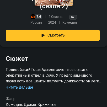
(сезон 2)
7.6
2 Сезона
16+
Россия
2024
Комедия
Смотреть
Сюжет
Полицейский Гоша Адамян хочет возглавить
оперативный отдел в Сочи. У предприимчивого
парня есть все шансы получить должность: он легко
справляется с любым делом, используя
Читать дальше
многочисленные связи на курорте. Но всё меняется,
когда в отделении появляется капитан Воронцов из
Жанр
Москвы. Принципиальный мужчина нравится не
Комедия, Драма, Криминал