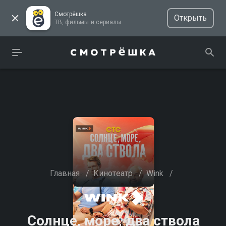
Смотрёшка
Открыть
ТВ, фильмы и сериалы
Главная
/
Кинотеатр
/
Wink
/
Солнце, море, два ствола