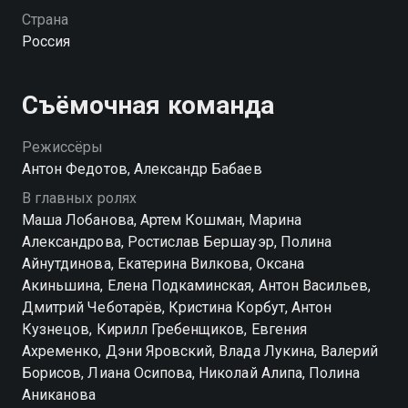
болезненное воспоминание. Спустя годы в семье
Страна
начинают происходить странные вещи. Дети
Россия
обнаруживают у себя необычные способности,
которые выходят далеко за пределы обычного
мира. Очень быстро становится понятно, что они
Съёмочная команда
связаны с магией, а значит, автоматически
становятся угрозой для хрупкого баланса между
Режиссёры
двумя реальностями. За порядком в этом скрытом
Антон Федотов, Александр Бабаев
мире следит Вера — сестра Нади и сотрудница
В главных ролях
специального отдела магической безопасности.
Маша Лобанова, Артем Кошман, Марина
Холодная, решительная и строгая, она вместе со
Александрова, Ростислав Бершауэр, Полина
своим напарником Дэном начинает преследовать
Айнутдинова, Екатерина Вилкова, Оксана
молодых обладателей силы. Их главная цель — не
Акиньшина, Елена Подкаминская, Антон Васильев,
допустить, чтобы тайна магии стала известна
Дмитрий Чеботарёв, Кристина Корбут, Антон
обычным людям и привела к катастрофе. Смотреть
Кузнецов, Кирилл Гребенщиков, Евгения
сериал «Наследники. Дар крови» онлайн в хорошем
Ахременко, Дэни Яровский, Влада Лукина, Валерий
качестве вы можете в подписке WINK в Смотрёшке.
Борисов, Лиана Осипова, Николай Алипа, Полина
Аниканова
Посмотреть онлайн 1 сезон сериала Наследники.