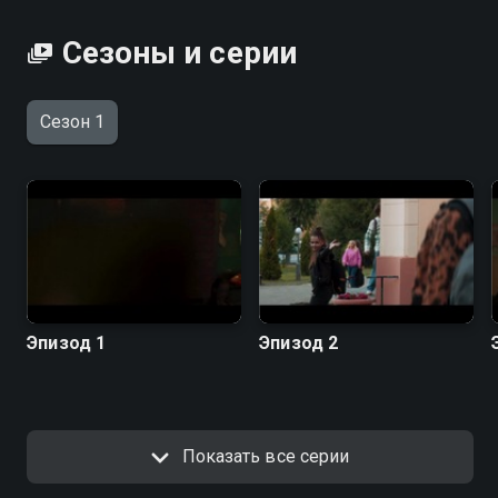
Дар крови вы можете совершенно бесплатно в
Сезоны и серии
хорошем HD качестве на Смотрёшке
Сезон 1
Эпизод 1
Эпизод 2
Показать все серии