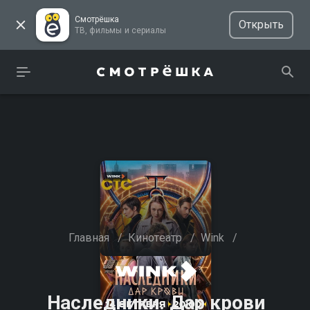
Смотрёшка
Открыть
ТВ, фильмы и сериалы
Главная
/
Кинотеатр
/
Wink
/
Наследники. Дар крови