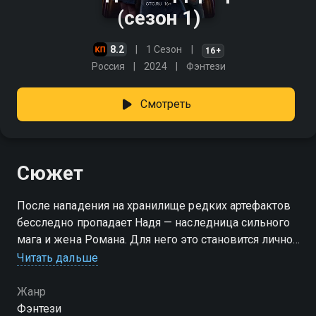
(сезон 1)
8.2
1 Сезон
16+
Россия
2024
Фэнтези
Смотреть
Сюжет
После нападения на хранилище редких артефактов
бесследно пропадает Надя — наследница сильного
мага и жена Романа. Для него это становится личной
трагедией: он уверен, что любимую уже не вернуть,
Читать дальше
и остаётся один с двумя дочерьми и сыном. Теперь
вся ответственность за детей ложится только на
Жанр
него, а прошлое постепенно превращается в
Фэнтези