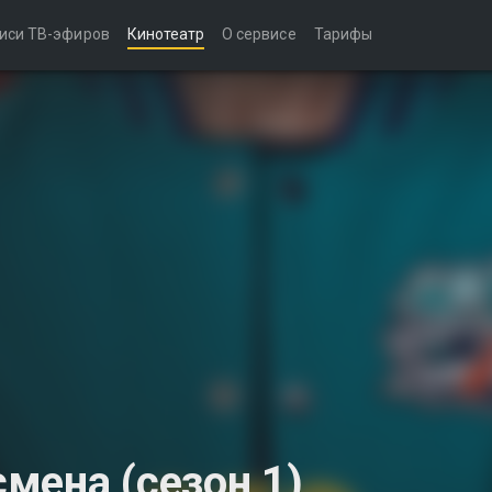
иси ТВ-эфиров
Кинотеатр
О сервисе
Тарифы
мена (сезон 1)