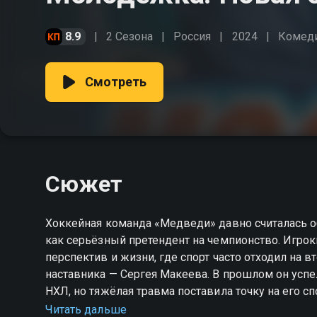
8.9
2 Сезона
Россия
2024
Комед
Смотреть
Сюжет
Хоккейная команда «Медведи» давно считалась 
как серьёзный претендент на чемпионство. Игро
перспектив и жизни, где спорт часто отходил на в
наставника — Сергея Макеева. В прошлом он успе
НХЛ, но тяжёлая травма поставила точку на его с
другая задача — собрать из подростков настоящую
Читать дальше