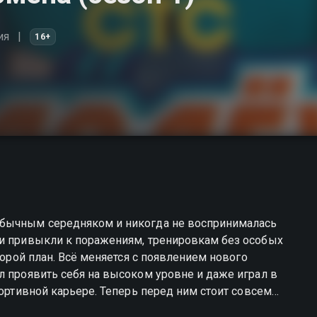
ия
16+
обычным середняком и никогда не воспринималась
ки привыкли к поражениям, тренировкам без особых
торой план. Всё меняется с появлением нового
л проявить себя на высоком уровне и даже играл в
портивной карьере. Теперь перед ним стоит совсем
 команду, способную бороться за победу. Сделать это