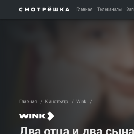
Главная
Телеканалы
Зап
Главная
/
Кинотеатр
/
Wink
/
Два отца и два сына