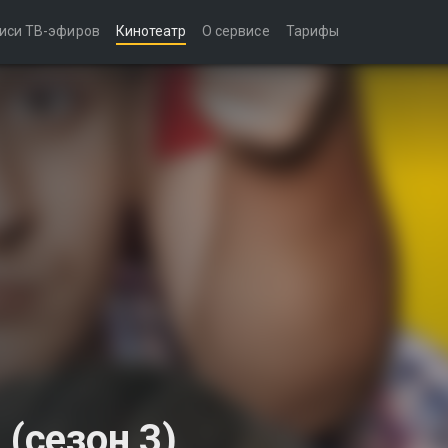
иси ТВ-эфиров
Кинотеатр
О сервисе
Тарифы
 (сезон 3)