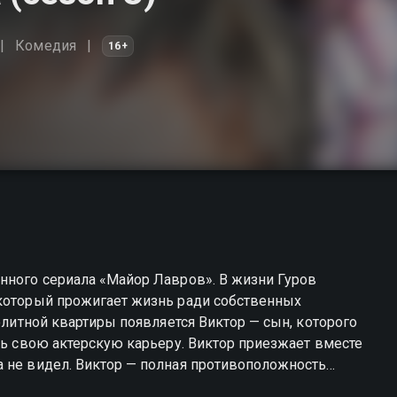
Комедия
16+
нного сериала «Майор Лавров». В жизни Гуров
 который прожигает жизнь ради собственных
ить свою актерскую карьеру. Виктор приезжает вместе
а не видел. Виктор — полная противоположность
иативный мальчик. Виктор стремится в