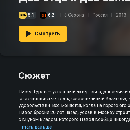
5.1
6.2
3 Сезона
Россия
2013
Смотреть
Сюжет
Павел Гуров — успешный актер, звезда телевизио
состоявшийся человек, состоятельный Казанова,
удовольствий. Всё меняется, когда на пороге его элитной квартиры появляется Виктор — сын, которого
Павел бросил 20 лет назад, уехав в Москву стро
с внуком Владом, которого Павел вообще никогд
Павла: неудачник, зануда, однолюб. Влад — смышлёный, иниц
Читать дальше