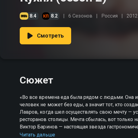
8.4
8.2
6 Сезонов
Россия
2012
Смотреть
Сюжет
«Во все времена еда была рядом с людьми. Она и
человек не может без еды, а значит тот, кто соз
Лавров, когда шел осуществлять свою мечту — ус
ресторанов столицы. Мечта сбылась, вот только на деле все вышло не так вкусно. Шеф-повар ресторана
Виктор Баринов — настоящая звезда гастрономич
публике. Оборотная сторона этого идеального обр
Читать дальше