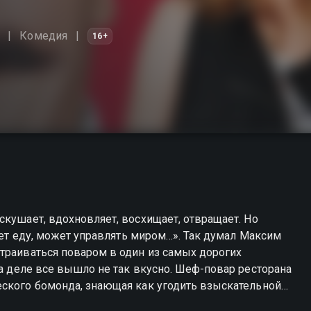
Комедия
16+
скушает, вдохновляет, восхищает, отвращает. Но
дает еду, может управлять миром…». Так думал Максим
траиваться поваром в один из самых дорогих
еского бомонда, знающая как угодить взыскательной
аза — злоупотребление алкоголем, страсть к азартным