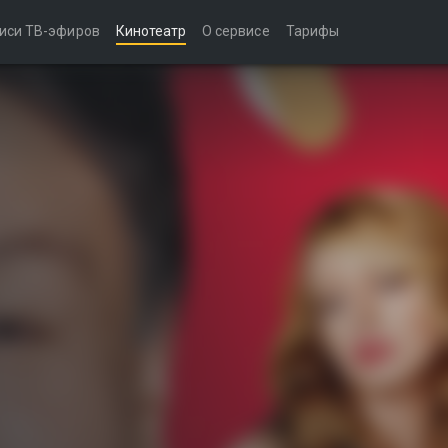
иси ТВ-эфиров
Кинотеатр
О сервисе
Тарифы