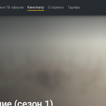
иси ТВ-эфиров
Кинотеатр
О сервисе
Тарифы
ие (сезон 1)