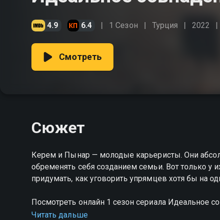
4.9
6.4
1 Сезон
Турция
2022
Смотреть
Сюжет
Керем и Пынар — молодые карьеристы. Они абс
обременять себя созданием семьи. Вот только у 
придумать, как уговорить упрямцев хотя бы на од
Посмотреть онлайн 1 сезон сериала Идеальное с
хорошем HD качестве на Смотрёшке
Читать дальше