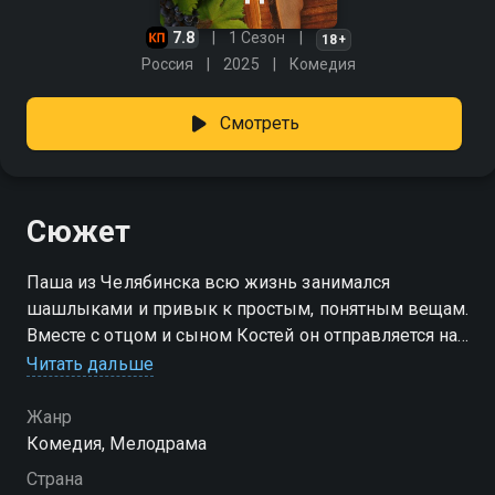
7.8
1 Сезон
18+
Россия
2025
Комедия
Смотреть
Сюжет
Паша из Челябинска всю жизнь занимался
шашлыками и привык к простым, понятным вещам.
Вместе с отцом и сыном Костей он отправляется на
юг после неожиданной новости о наследстве —
Читать дальше
семье достаётся половина винодельни. Для него это
шанс изменить привычную жизнь и попробовать
Жанр
себя в совершенно новом деле, о котором раньше
Комедия, Мелодрама
он почти ничего не знал. Вторая часть хозяйства
Страна
принадлежит Сергею Гордееву — человеку,