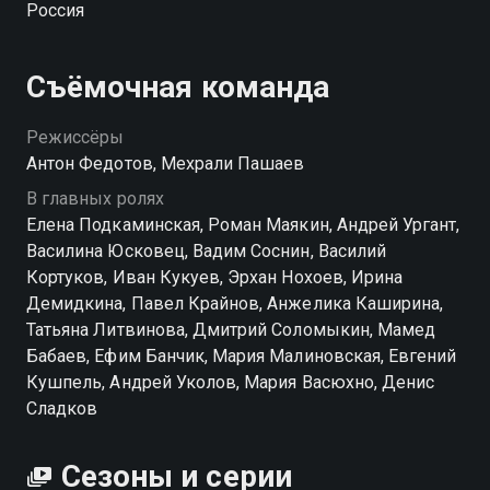
Россия
который воспринимает виноделие как настоящее
искусство. Для него каждая бутылка имеет
характер, вкус и свою особую ценность. Рядом с
Съёмочная команда
ним всегда дочь Оксана и внучка Мила, которые так
же живут этим делом. Проблема в том, что Паша
Режиссёры
считает вино обычной кислой ерундой и совсем не
Антон Федотов, Мехрали Пашаев
понимает такого отношения. Теперь двум
В главных ролях
совершенно разным семьям придётся стать
Елена Подкаминская, Роман Маякин, Андрей Ургант,
партнёрами, чтобы спасти общий бизнес от развала.
Василина Юсковец, Вадим Соснин, Василий
Но договориться будет непросто, когда взгляды на
Кортуков, Иван Кукуев, Эрхан Нохоев, Ирина
жизнь у всех слишком разные. Смотреть сериал
Демидкина, Павел Крайнов, Анжелика Каширина,
«Виноделы» онлайн в хорошем качестве вы можете
Татьяна Литвинова, Дмитрий Соломыкин, Мамед
в подписке WINK в Смотрёшке.
Бабаев, Ефим Банчик, Мария Малиновская, Евгений
Кушпель, Андрей Уколов, Мария Васюхно, Денис
Сладков
Сезоны и серии