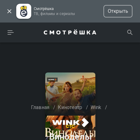
Смотрёшка
Открыть
ТВ, фильмы и сериалы
Главная
/
Кинотеатр
/
Wink
/
Виноделы