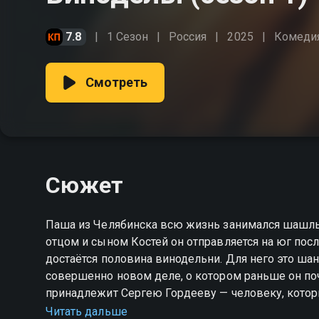
7.8
1 Сезон
Россия
2025
Комеди
Смотреть
Сюжет
Паша из Челябинска всю жизнь занимался шашлы
отцом и сыном Костей он отправляется на юг пос
достаётся половина винодельни. Для него это ша
совершенно новом деле, о котором раньше он почт
принадлежит Сергею Гордееву — человеку, котор
Для него каждая бутылка имеет характер, вкус и
Читать дальше