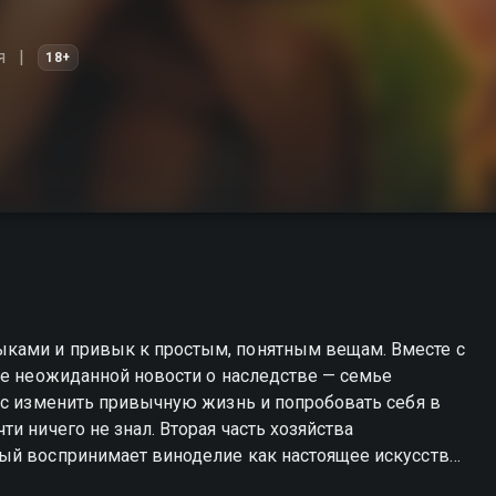
я
18+
ками и привык к простым, понятным вещам. Вместе с
ле неожиданной новости о наследстве — семье
нс изменить привычную жизнь и попробовать себя в
и ничего не знал. Вторая часть хозяйства
ый воспринимает виноделие как настоящее искусство.
 свою особую ценность. Рядом с ним всегда дочь