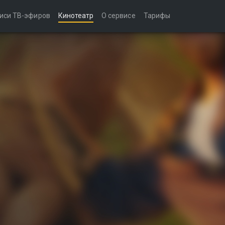
иси ТВ-эфиров
Кинотеатр
О сервисе
Тарифы