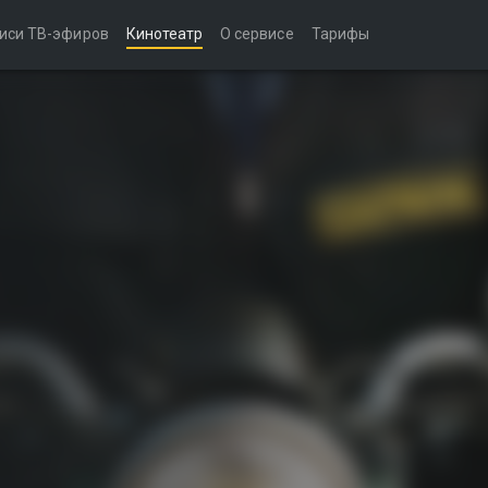
иси ТВ-эфиров
Кинотеатр
О сервисе
Тарифы