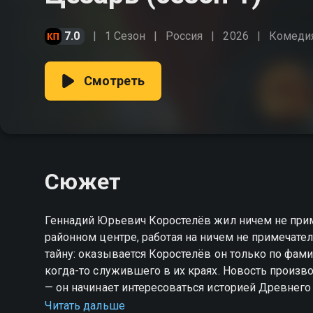
7.0
1 Сезон
Россия
2026
Комеди
Смотреть
Сюжет
Геннадий Юрьевич Коростелёв жил ничем не при
районном центре, работая на ничем не примечател
тайну: оказывается Коростелёв он только по фами
когда-то служившего в их краях. Новость произв
— он начинает интересоваться историей Древнего
римского однофамильца. Казалось бы, смешно, но
Читать дальше