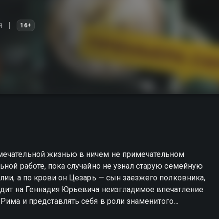
я
16+
мечательной жизнью в ничем не примечательном
ьной работе, пока случайно не узнал старую семейную
лии, а по крови он Цезарь — сын заезжего полковника,
одит на Геннадия Юрьевича неизгладимое впечатление
 Рима и представлять себя в роли знаменитого
 эта комическая метаморфоза позволяет ему по-