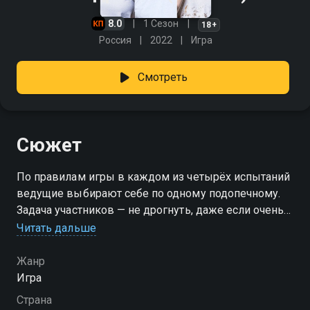
8.0
1 Сезон
18+
Россия
2022
Игра
Смотреть
Сюжет
По правилам игры в каждом из четырёх испытаний
ведущие выбирают себе по одному подопечному.
Задача участников — не дрогнуть, даже если очень
страшно. Напугать могут как безобидный свисток и
Читать дальше
лопнувший шарик, так и ток, стрельба или даже
залп огнемёта. Каждое вздрагивание приносит
Жанр
герою балл. Дрогнувший наименьшее число раз
Игра
станет победителем, а ведущий, чьи подопечные
Страна
набрали больше всех баллов, вынужден сам пройти