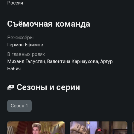
Россия
испытание.
Посмотреть онлайн 1 сезон сериала Не дрогни! вы
Съёмочная команда
можете совершенно бесплатно в хорошем HD
качестве на Смотрёшке
Режиссёры
Герман Ефимов
В главных ролях
Михаил Галустян, Валентина Карнаухова, Артур
Бабич
Сезоны и серии
Сезон 1