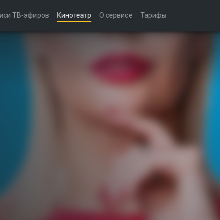
иси ТВ-эфиров
Кинотеатр
О сервисе
Тарифы