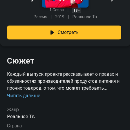
1 Сезон
18+
Россия
2019
Реальное Тв
Смотреть
Сюжет
Каждый выпуск проекта рассказывает о правах и
обязанностях производителей продуктов питания и
прочих товаров, о том, что может требовать
покупатель от производителей и торговой сети,
Читать дальше
реализующей эти товары, и покажет, как
восстановить справедливость.
Жанр
Реальное Тв
Посмотреть онлайн 1 сезон сериала Летучий надзор
Страна
вы можете совершенно бесплатно в хорошем HD