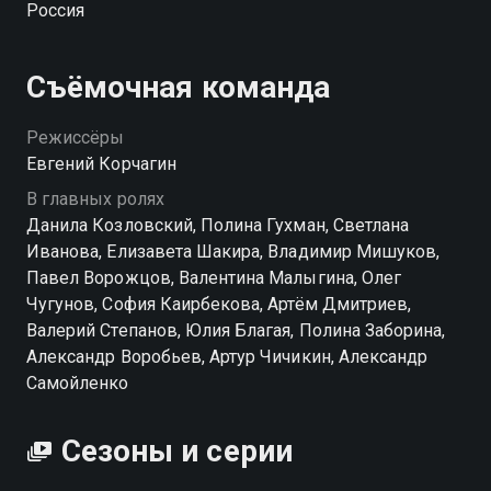
Россия
воспитать из юного таланта истинную звезду.
Ключевые партии исполнили Данила Козловский,
Полина Гухман, Светлана Иванова, Елизавета
Съёмочная команда
Шакира. Двум аутсайдерам необходимо проявить
стальной характер, чтобы триумфально вернуться в
Режиссёры
элитный спорт. Смотри Первую ракетку в хорошем
Евгений Корчагин
качестве в приложении Смотрёшка.
В главных ролях
Данила Козловский, Полина Гухман, Светлана
Посмотреть онлайн 1 сезон сериала Первая ракетка
Иванова, Елизавета Шакира, Владимир Мишуков,
вы можете совершенно бесплатно в хорошем HD
Павел Ворожцов, Валентина Малыгина, Олег
качестве на Смотрёшке
Чугунов, София Каирбекова, Артём Дмитриев,
Валерий Степанов, Юлия Благая, Полина Заборина,
Александр Воробьев, Артур Чичикин, Александр
Самойленко
Сезоны и серии