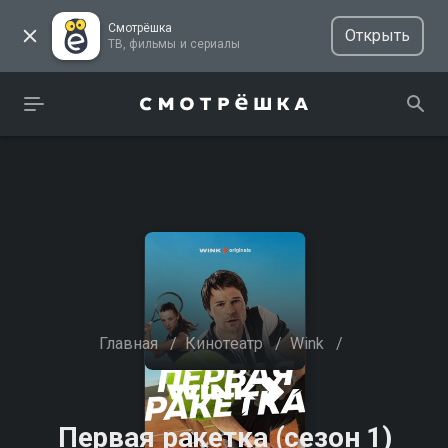
Смотрёшка
Открыть
ТВ, фильмы и сериалы
Главная
/
Кинотеатр
/
Wink
/
Первая ракетка (сезон 1)