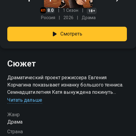
8.0
1 Сезон
18+
Россия
2026
Драма
Смотреть
Сюжет
Драматический проект режиссера Евгения
Корчагина показывает изнанку большого тенниса.
Семнадцатилетняя Катя вынуждена покинуть
профессиональную лигу из-за финансовых
Читать дальше
трудностей и отсутствия опоры близких. Героиня
продолжает зарабатывать выступлениями на
Жанр
столичных кортах. Здесь одаренную девушку
Драма
случайно замечает бывший чемпион, а ныне тренер
Страна
Игорь Стрельников. Опытный наставник решает