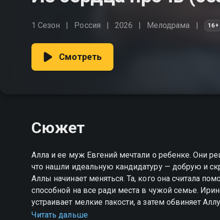
1 Сезон
Россия
2026
Мелодрама
16+
Смотреть
Сюжет
Алла и ее муж Евгений мечтали о ребенке. Они р
что нашли идеальную кандидатуру — добрую и ск
Аллы начинает меняться. Та, кого она считала по
способной на все ради места в чужой семье. Ирин
устраивает мелкие пакости, а затем обвиняет Алл
оставляет без денег и права быть рядом с будущ
Читать дальше