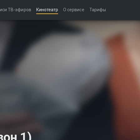
иси ТВ-эфиров
Кинотеатр
О сервисе
Тарифы
зон 1)