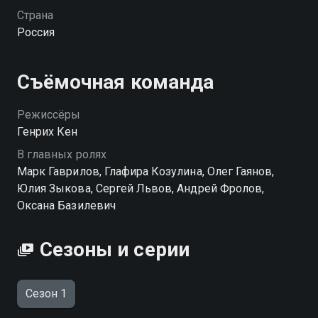
союзников, она готовит дерзкий побег Лихо из
Страна
колонии.
Россия
Посмотреть онлайн 1 сезон сериала Изгой-3. Нет
пути назад вы можете совершенно бесплатно в
Съёмочная команда
хорошем HD качестве на Смотрёшке
Режиссёры
Генрих Кен
В главных ролях
Марк Гаврилов, Глафира Козулина, Олег Гаянов,
Юлия Зыкова, Сергей Львов, Андрей Фролов,
Оксана Базилевич
Сезоны и серии
Сезон 1