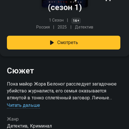
(сезон 1)
1 Сезон
16+
Россия
2025
Детектив
Смотреть
Сюжет
Пока майор Жора Белоног расследует загадочное
убийство журналиста, его семья оказывается
втянутой в тонко сплетённый заговор. Личные
драмы и внутренние конфликты ослабляют его
Читать дальше
бдительность, мешая заметить надвигающуюся
угрозу. Ведь в это время в тени действует Мара —
Жанр
сестра погибшей Яги. Собрав вокруг себя
Детектив, Криминал