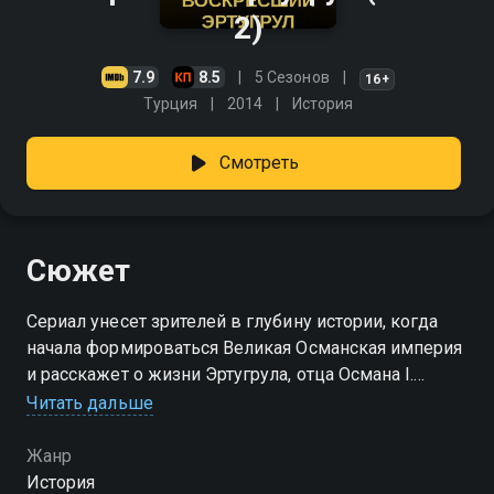
2)
7.9
8.5
5 Сезонов
16+
Турция
2014
История
Смотреть
Сюжет
Сериал унесет зрителей в глубину истории, когда
начала формироваться Великая Османская империя
и расскажет о жизни Эртугрула, отца Османа I.
Эртугрул был лидером клана тюрок-огузов из рода
Читать дальше
Кайы и прибыл в Анатолию из Мерва
(Туркменистана) с 400 всадниками, чтобы помочь
Жанр
сельджукам Рума против византийцев. Эртугрул по
История