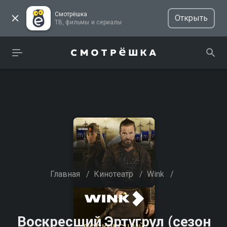
Смотрёшка
Открыть
ТВ, фильмы и сериалы
Главная
/
Кинотеатр
/
Wink
/
Воскресший Эртугрул (сезон