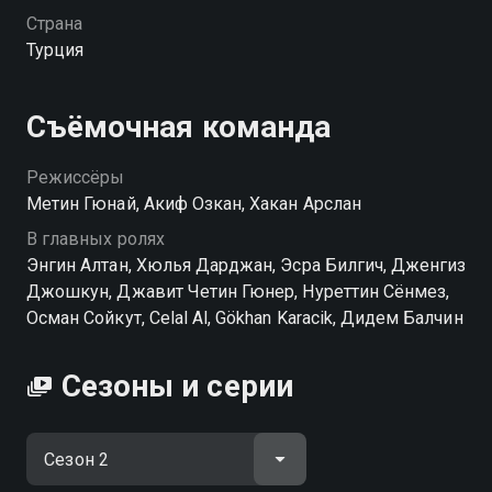
праву считается отцом Османской империи. Этот
Страна
воин благодаря своей храбрости, терпению и
Турция
упорству начал великие завоевания, которые
впоследствии сформировали Османскую империю.
За время своего правления ему удалось завоевать
Съёмочная команда
всю западную часть Малой Азии, а его поколения
правили империей на протяжении шести веков.
Режиссёры
Сериал расскажет о великом переселении, о
Метин Гюнай, Акиф Озкан, Хакан Арслан
завоевании новых земель, об исторических походах
В главных ролях
и, конечно же, о любви.
Энгин Алтан, Хюлья Дарджан, Эсра Билгич, Дженгиз
Джошкун, Джавит Четин Гюнер, Нуреттин Сёнмез,
Посмотреть онлайн 2 сезон сериала Воскресший
Осман Сойкут, Celal Al, Gökhan Karacik, Дидем Балчин
Эртугрул вы можете совершенно бесплатно в
хорошем HD качестве на Смотрёшке
Сезоны и серии