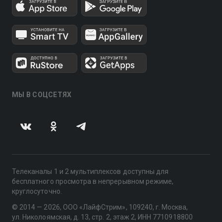
МЫ В СОЦСЕТЯХ
Телеканалы 1 и 2 мультиплексов доступны для
бесплатного просмотра в непрерывном режиме,
круглосуточно.
© 2014 — 2026, ООО «ЛайфСтрим», 109240, г. Москва,
ул. Николоямская, д. 13, стр. 2, этаж 2, ИНН 7710918800