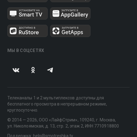
МЫ В СОЦСЕТЯХ
Телеканалы 1 и 2 мультиплексов доступны для
бесплатного просмотра в непрерывном режиме,
круглосуточно.
© 2014 — 2026, ООО «ЛайфСтрим», 109240, г. Москва,
ул. Николоямская, д. 13, стр. 2, этаж 2, ИНН 7710918800
Поддержка: help@smotreshka.tv