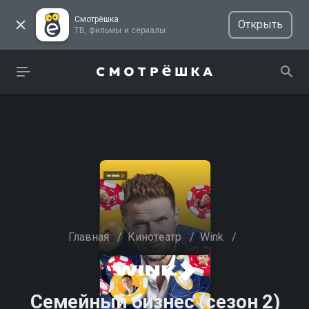
Смотрёшка
Открыть
ТВ, фильмы и сериалы
Главная
/
Кинотеатр
/
Wink
/
Семейный бизнес (сезон 2)