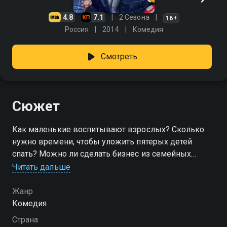
4.8
7.1
2 Сезона
16+
Россия
2014
Комедия
Смотреть
Сюжет
Как маленькие воспитывают взрослых? Сколько
нужно времени, чтобы уложить пятерых детей
спать? Можно ли сделать бизнес из семейных
отношений?
Читать дальше
Посмотреть онлайн 2 сезон сериала Семейный
Жанр
бизнес вы можете совершенно бесплатно в
Комедия
хорошем HD качестве на Смотрёшке
Страна