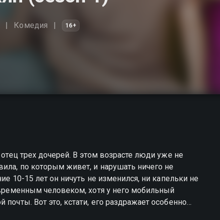
Комедия
16+
 отец трех дочерей. В этом возрасте люди уже не
ила, по которым живет, и нарушать ничего не
ние 10-15 лет он ничуть не изменился, ни капельки не
современным человеком, хотя у него мобильный
ражает особенно
 гаджетам, айпэдам, айфонам. Почему младшая дочь,