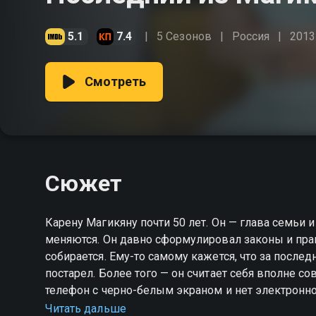
5.1
7.4
5 Сезонов
Россия
2013
Смотреть
Сюжет
Карену Магикяну почти 50 лет. Он — глава семьи и
меняются. Он давно сформулировал законы и прав
собирается. Ему-то самому кажется, что за послед
постарел. Более того — он считает себя вполне 
телефон с черно-белым экраном и нет электронной почты. Вот это, кстати, его разд
сильно — с чего все вокруг сходят с ума по этим
Читать дальше