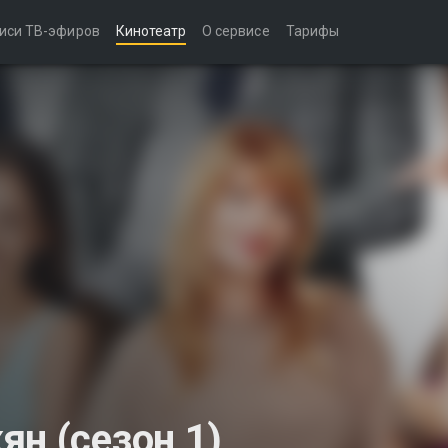
иси ТВ-эфиров
Кинотеатр
О сервисе
Тарифы
н (сезон 1)