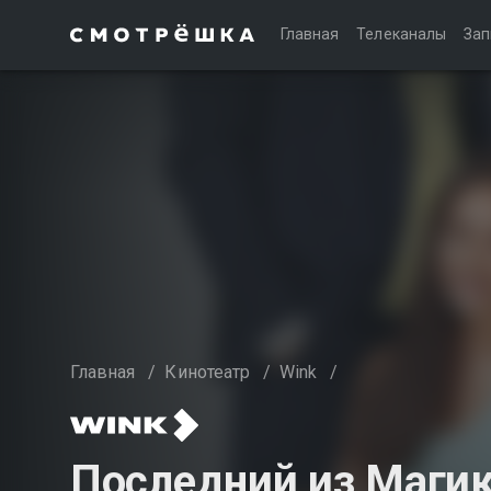
Главная
Телеканалы
Зап
Главная
/
Кинотеатр
/
Wink
/
Последний из Магикя