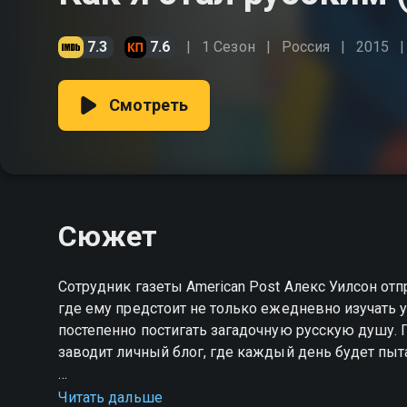
7.3
7.6
1 Сезон
Россия
2015
Смотреть
Сюжет
Сотрудник газеты American Post Алекс Уилсон от
где ему предстоит не только ежедневно изучать 
постепенно постигать загадочную русскую душу.
заводит личный блог, где каждый день будет пыта
Посмотреть онлайн 1 сезон сериала Как я стал 
Читать дальше