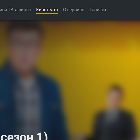
иси ТВ-эфиров
Кинотеатр
О сервисе
Тарифы
(сезон 1)