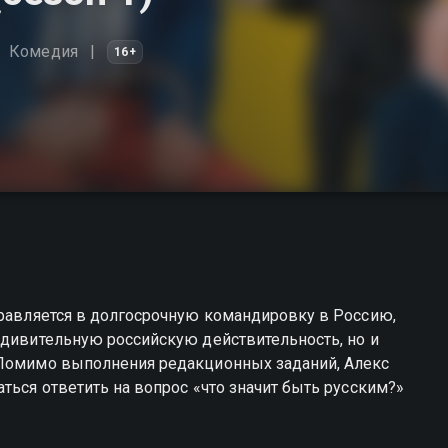
Комедия
16+
правляется в долгосрочную командировку в Россию,
удивительную российскую действительность, но и
 Помимо выполнения редакционных заданий, Алекс
ться ответить на вопрос «что значит быть русским?»
русским вы можете совершенно бесплатно в хорошем