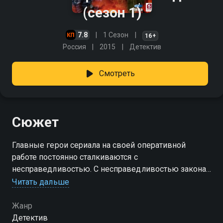
(сезон 1)
7.8
1 Сезон
16+
Россия
2015
Детектив
Смотреть
Сюжет
Главные герои сериала на своей оперативной
работе постоянно сталкиваются с
несправедливостью. С несправедливостью закона,
которому они служат. Уходят от наказания
Читать дальше
преступники, - убийцы, насильники, грабители, их
неотмщённые жертвы вопиют в могилах,
Жанр
выжившие потерпевшие теряют веру в
Детектив