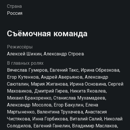
справедливость. Для чего тогда нужна настоящая
Страна
мужская работа, работа оперативника? Не спать
Россия
ночами, выслеживать и ловить, рискуя жизнью,
негодяев для того, чтобы жиреющие судьи
выпускали их на свободу в зале суда? Фемида
Съёмочная команда
должна быть беспристрастной, но не слепой! Наши
герои по-новому смотрят на своё предназначение.
Режиссёры
Пусть дверцы клетки правосудия не могут
Алексей Шикин, Александр Строев
удержать разлетающихся стервятников, - наши
В главных ролях
герои умеют стрелять и влёт.
Вячеслав Гумеров, Евгений Такс, Ирина Обрезкова,
Егор Кутенков, Андрей Аверьянов, Александр
Посмотреть онлайн 1 сезон сериала Белая стрела.
Саюталин, Мария Жиганова, Ирина Основина, Сергей
Возмездие вы можете совершенно бесплатно в
Маховиков, Дмитрий Гирев, Никита Яковлев,
хорошем HD качестве на Смотрёшке
Михаил Бракоренко, Станислав Мухамадеев,
Александр Мосолов, Егор Бакулин, Елена
Мартыненко, Валентина Трухачева, Анастасия
Чистякова, Инна Горбикова, Виталий Салий, Николай
Солодилов, Евгений Ганелин, Владимир Маслаков,