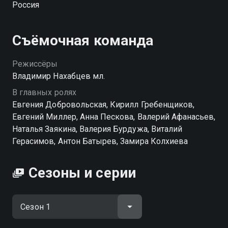
Россия
жизнь всегда все расставляет по своим местам.
Посмотреть онлайн 1 сезон сериала Двойная
Съёмочная команда
сплошная вы можете совершенно бесплатно в
хорошем HD качестве на Смотрёшке
Режиссёры
Владимир Нахабцев мл.
В главных ролях
Евгения Добровольская, Кирилл Гребенщиков,
Евгений Миллер, Анна Пескова, Валерий Афанасьев,
Наталья Заякина, Валерия Бурдужа, Виталий
Герасимов, Антон Батырев, Замира Колхиева
Сезоны и серии