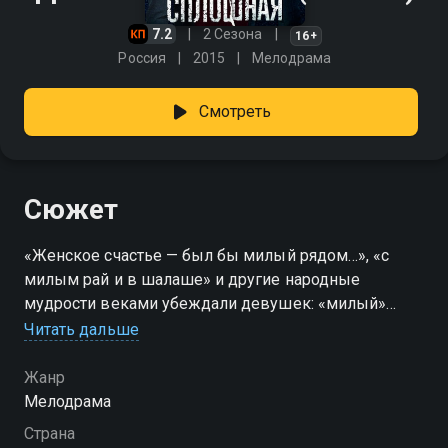
7.2
2 Сезона
16+
Россия
2015
Мелодрама
Смотреть
Сюжет
«Женское счастье — был бы милый рядом…», «с
милым рай и в шалаше» и другие народные
мудрости веками убеждали девушек: «милый»
должен быть только один. А что делать, если их
Читать дальше
два? Анна вывела свою формулу женского счастья.
Вместо одного идеального мужчины она нашла
Жанр
сразу двоих: романтичного Александра и
Мелодрама
спокойного Владимира. Анна любит их обоих и
Страна
никак не может определиться, кто ей нужен. Но