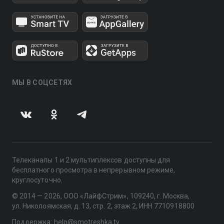
МЫ В СОЦСЕТЯХ
Телеканалы 1 и 2 мультиплексов доступны для
бесплатного просмотра в непрерывном режиме,
круглосуточно.
© 2014 — 2026, ООО «ЛайфСтрим», 109240, г. Москва,
ул. Николоямская, д. 13, стр. 2, этаж 2, ИНН 7710918800
Поддержка: help@smotreshka.tv