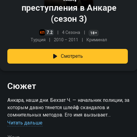
преступления в Анкаре
(сезон 3)
7.2
4 Сезона
18+
Турция
2010 – 2011
Криминал
Смотреть
Сюжет
Анкара, наши дни. Бехзат Ч. — начальник полиции, за
которым давно тянется шлейф скандалов и
сомнительных методов. Его имя вызывает
неоднозначную реакцию: одни считают его
Читать дальше
последним честным копом, другие — ходячей
проблемой. Несмотря на подмоченную репутацию и