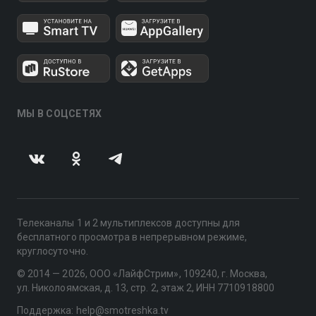
МЫ В СОЦСЕТЯХ
Телеканалы 1 и 2 мультиплексов доступны для
бесплатного просмотра в непрерывном режиме,
круглосуточно.
© 2014 — 2026, ООО «ЛайфСтрим», 109240, г. Москва,
ул. Николоямская, д. 13, стр. 2, этаж 2, ИНН 7710918800
Поддержка: help@smotreshka.tv