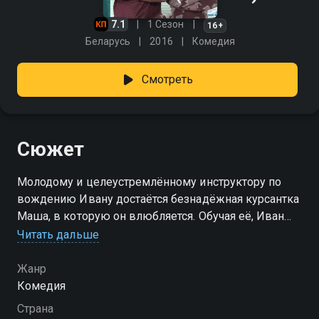
7.1
1 Сезон
16+
Беларусь
2016
Комедия
Смотреть
Сюжет
Молодому и целеустремлённому инструктору по
вождению Ивану достаётся безнадёжная курсантка
Маша, в которую он влюбляется. Обучая её, Иван
постигает правила жизни, результат которых – сдача
Читать дальше
экзамена на счастье.
Жанр
Посмотреть онлайн 1 сезон сериала Автошкола вы
Комедия
можете совершенно бесплатно в хорошем HD
Страна
качестве на Смотрёшке