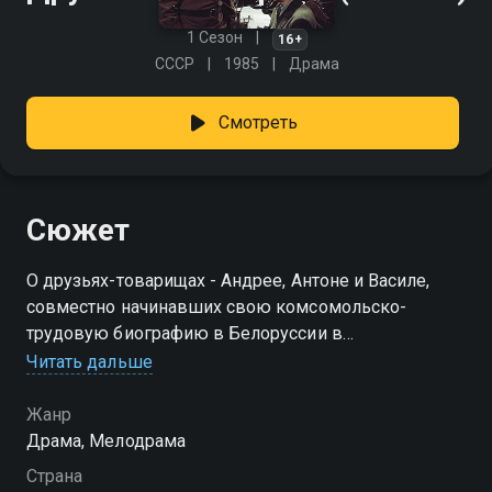
1 Сезон
16+
СССР
1985
Драма
Смотреть
Сюжет
О друзьях-товарищах - Андрее, Антоне и Василе,
совместно начинавших свою комсомольско-
трудовую биографию в Белоруссии в
послевоенные годы.
Читать дальше
Посмотреть онлайн 1 сезон сериала Друзей не
Жанр
выбирают вы можете совершенно бесплатно в
Драма, Мелодрама
хорошем HD качестве на Смотрёшке
Страна