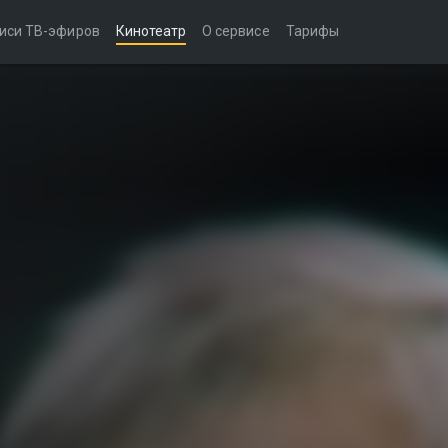
иси ТВ-эфиров
Кинотеатр
О сервисе
Тарифы