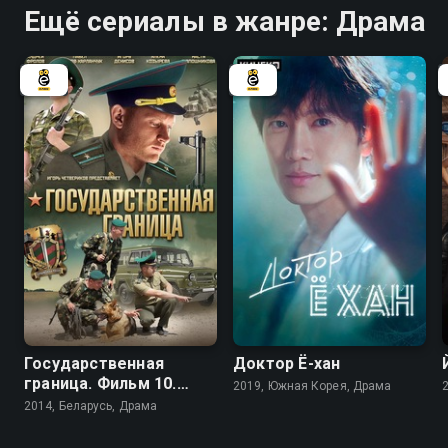
Ещё сериалы в жанре: Драма
6.4
8.2
8.0
Государственная
Доктор Ё-хан
граница. Фильм 10.
2019, Южная Корея, Драма
Афганский капкан
2014, Беларусь, Драма