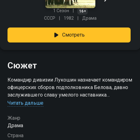
1 Сезон
16+
СССР
1982
Драма
Смотреть
Сюжет
Командир дивизии Лукошин назначает командиром
офицерских сборов подполковника Белова, давно
заслужившего славу умелого наставника
молодежи. На сборы прибывают лейтенанты запаса,
Читать дальше
призванные в армию на два года после окончания
вуза. Белов учит молодых офицеров быть
Жанр
сильными, выносливыми, чтобы они могли выйти
Драма
живыми из любого сражения. И ему удается
Страна
сделать из самоуверенных вчерашних мальчишек,