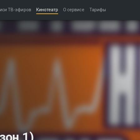
иси ТВ-эфиров
Кинотеатр
О сервисе
Тарифы
зон 1)