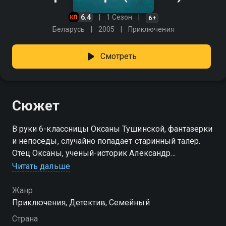
6.4
1 Сезон
6+
Беларусь
2005
Приключения
Смотреть
Сюжет
В руки 6-классницы Оксаны Тушинской, фантазерки
и непоседы, случайно попадает старинный талер.
Отец Оксаны, ученый-историк Александр
Александрович, рассказывает ей и ее друзьям о
Читать дальше
тайне трех талеров. Ребята начинают поиски клада и
помогают открыть новые исторические факты. Но
Жанр
найти монеты хотят не только ученые.
Приключения, Детектив, Семейный
Страна
Посмотреть онлайн 1 сезон сериала Три талера вы