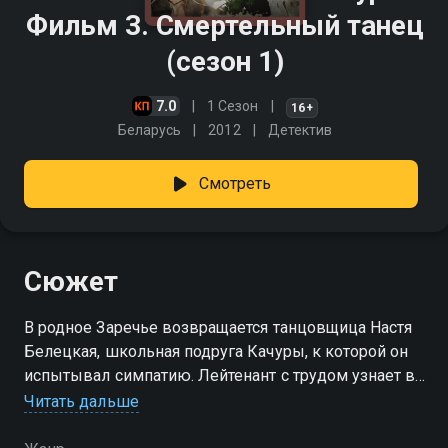
Фильм 3. Смертельный танец
(сезон 1)
7.0
1 Сезон
16+
Беларусь
2012
Детектив
Смотреть
Сюжет
В родное Заречье возвращается танцовщица Настя
Белецкая, школьная подруга Качуры, к которой он
испытывал симпатию. Лейтенант с трудом узнает в
подавленной и молчаливой девушке
Читать дальше
темпераментную и сильную Настю, которую он
помнил. В это же время в Заречье происходит