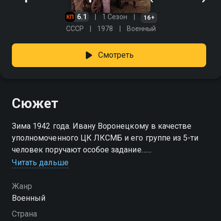
6.1
1 Сезон
16+
СССР
1978
Военный
Смотреть
Сюжет
Зима 1942 года. Ивану Воронецкому в качестве
уполномоченного ЦК ЛКСМБ и его группе из 5-ти
человек поручают особое задание…
Читать дальше
Посмотреть онлайн 1 сезон сериала Время выбрало
нас вы можете совершенно бесплатно в хорошем
Жанр
HD качестве на Смотрёшке
Военный
Страна