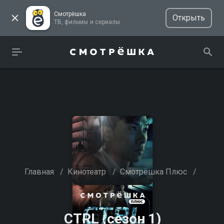
Смотрёшка
Открыть
ТВ, фильмы и сериалы
Главная
/
Кинотеатр
/
Смотрёшка Плюс
/
CTRL (сезон 1)