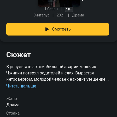
1 Сезон
18+
Сингапур
2021
Драма
Смотреть
Сюжет
В результате автомобильной аварии мальчик
Чжипин потерял родителей и слух. Вырастая
интровертом, молодой человек находит утешение в
мире киберспорта. Его блестящие успехи
Читать дальше
обоснованы не только врождённой гениальностью,
но и отчаянным желанием узнать, кто виновен в
Жанр
смерти родителей. Несмотря на то, что
Драма
воспоминания смутные, Чжипин убеждён, что
Страна
события рокового вечера не были несчастным