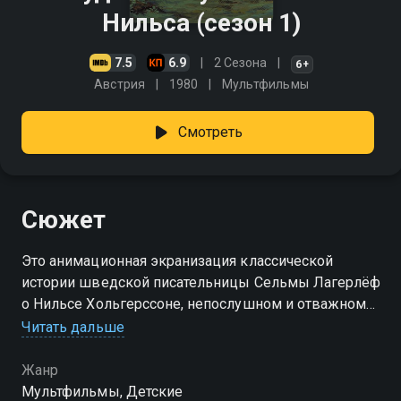
Нильса (сезон 1)
7.5
6.9
2 Сезона
6+
Австрия
1980
Мультфильмы
Смотреть
Сюжет
Это анимационная экранизация классической
истории шведской писательницы Сельмы Лагерлёф
о Нильсе Хольгерссоне, непослушном и отважном
мальчике, который превратился в маленького
Читать дальше
гнома и пережил множество приключений, летая со
стаей диких гусей.
Жанр
Мультфильмы, Детские