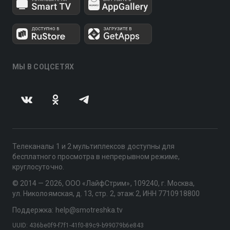
МЫ В СОЦСЕТЯХ
Телеканалы 1 и 2 мультиплексов доступны для
бесплатного просмотра в непрерывном режиме,
круглосуточно.
© 2014 — 2026, ООО «ЛайфСтрим», 109240, г. Москва,
ул. Николоямская, д. 13, стр. 2, этаж 2, ИНН 7710918800
Поддержка: help@smotreshka.tv
UUID: 436be0f9-f7f1-41f0-89c9-b99079b6e843