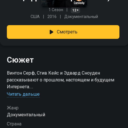
1 Сезон
12+
США
2016
Документальный
Смотреть
Сюжет
Винтон Серф, Стив Кейс и Эдвард Сноуден
рассказывают о прошлом, настоящем и будущем
Интернета.
Читать дальше
Посмотреть онлайн 1 сезон сериала Цифровой мир
вы можете совершенно бесплатно в хорошем HD
Жанр
качестве на Смотрёшке
Документальный
Страна