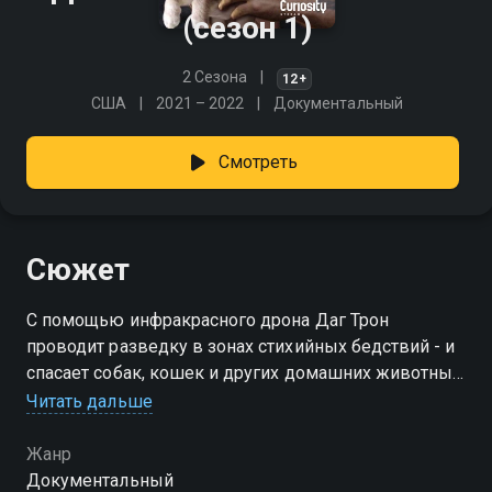
(сезон 1)
2 Сезона
12+
США
2021 – 2022
Документальный
Смотреть
Сюжет
С помощью инфракрасного дрона Даг Трон
проводит разведку в зонах стихийных бедствий - и
спасает собак, кошек и других домашних животных,
оставшихся без хозяев.
Читать дальше
Посмотреть онлайн 1 сезон сериала Даг – спасатель
Жанр
животных вы можете совершенно бесплатно в
Документальный