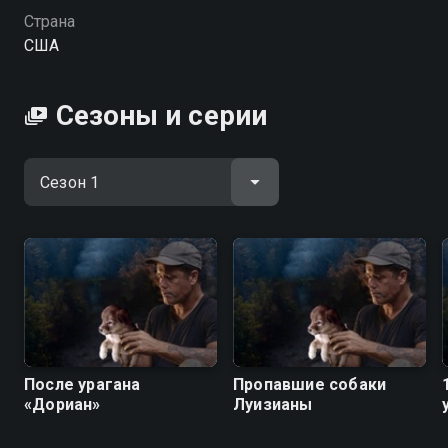
хорошем HD качестве на Смотрёшке
Страна
США
Сезоны и серии
После урагана
Пропавшие собаки
«Дориан»
Луизианы