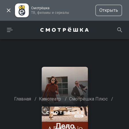
Смотрёшка
Открыть
ТВ, фильмы и сериалы
Главная
/
Кинотеатр
/
Смотрёшка Плюс
/
Дело