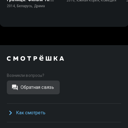
2016, Южная Корея, Комедия
Афганский капкан
2014, Беларусь, Драма
Возникли вопросы?
Обратная связь
Как смотреть