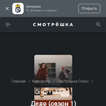
Смотрёшка
Открыть
ТВ, фильмы и сериалы
Главная
/
Кинотеатр
/
Смотрёшка Плюс
/
Дело (сезон 1)