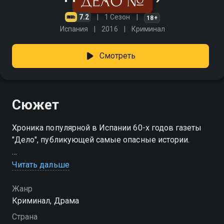
7.2
1 Сезон
18+
Испания
2016
Криминал
Смотреть
Сюжет
Хроника популярной в Испании 60-х годов газеты
"Дело", публикующей самые опасные истории.
Посмотреть онлайн 1 сезон сериала Дело вы
Читать дальше
можете совершенно бесплатно в хорошем HD
качестве на Смотрёшке
Жанр
Криминал, Драма
Страна