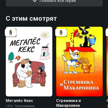
Показать все серии
С этим смотрят
7.5
7.7
6.7
Мегапёс Кекс
Стремянка и
Макаронина
1976, Чехословакия,