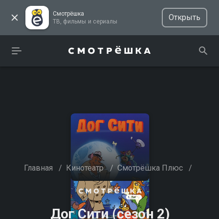
Смотрёшка
Открыть
ТВ, фильмы и сериалы
Главная
/
Кинотеатр
/
Смотрёшка Плюс
/
Дог Сити (сезон 2)