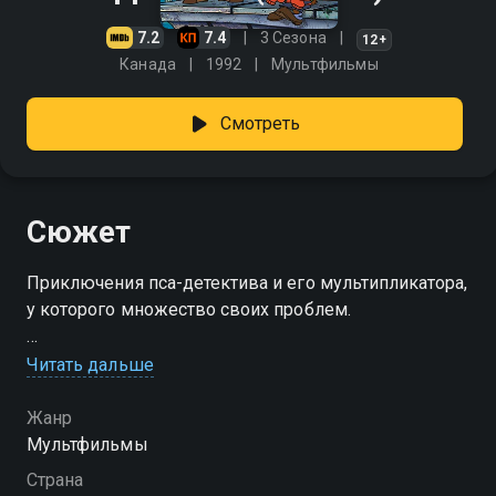
7.2
7.4
3 Сезона
12+
Канада
1992
Мультфильмы
Смотреть
Сюжет
Приключения пса-детектива и его мультипликатора,
у которого множество своих проблем.
Посмотреть онлайн 2 сезон сериала Дог Сити вы
Читать дальше
можете совершенно бесплатно в хорошем HD
качестве на Смотрёшке
Жанр
Мультфильмы
Страна