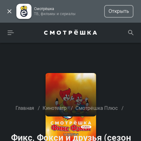
Смотрёшка
Открыть
ТВ, фильмы и сериалы
Главная
/
Кинотеатр
/
Смотрёшка Плюс
/
Фикс, Фокси и друзья (сезон