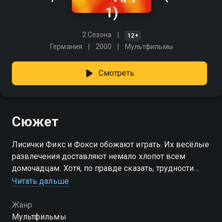
1)
2 Сезона
12+
Германия
2000
Мультфильмы
Смотреть
Сюжет
Лисички Фикс и Фокси обожают играть. Их весёлые
развлечения доставляют немало хлопот всем
домочадцам. Хотя, по правде сказать, трудности
возникают не только из-за братишек-лисичек.
Читать дальше
Посмотреть онлайн 1 сезон сериала Фикс, Фокси и
Жанр
друзья вы можете совершенно бесплатно в
Мультфильмы