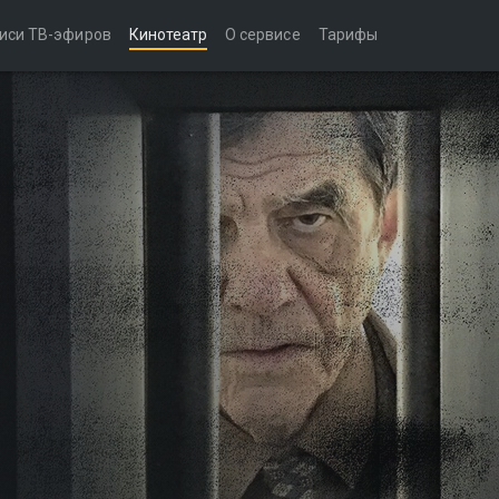
иси ТВ-эфиров
Кинотеатр
О сервисе
Тарифы