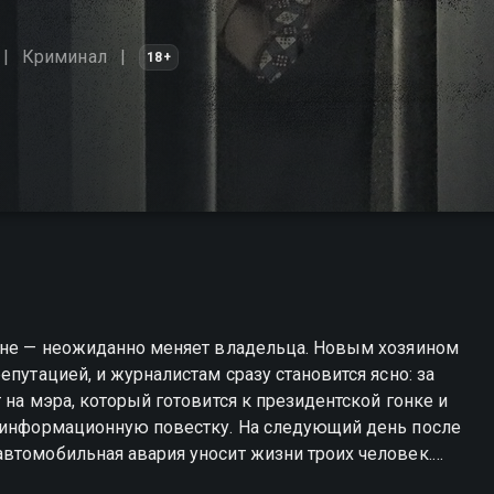
Криминал
18+
ране — неожиданно меняет владельца. Новым хозяином
епутацией, и журналистам сразу становится ясно: за
 на мэра, который готовится к президентской гонке и
ь информационную повестку. На следующий день после
втомобильная авария уносит жизни троих человек.
а «Новостей» решает не молчать. Несмотря на