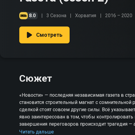
8.0
3 Сезона
Хорватия
2016 – 2020
Смотреть
Сюжет
«Новости» — последняя независимая газета в ст
становится строительный магнат с сомнительной р
сделкой стоят совсем другие силы. Всё указывает
явно заинтересован в том, чтобы контролироват
завершения переговоров происходит трагедия — а
Официальная версия вызывает вопросы, и команд
Читать дальше