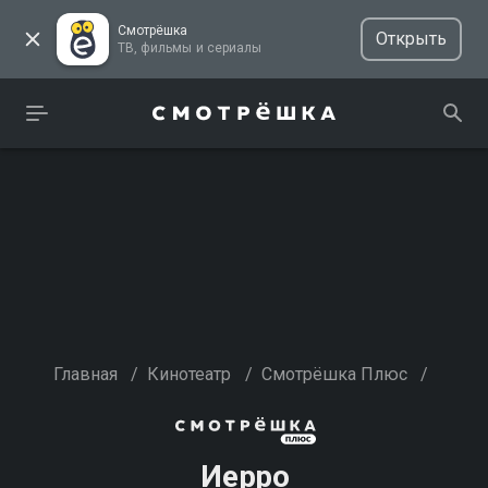
Смотрёшка
Открыть
ТВ, фильмы и сериалы
Главная
/
Кинотеатр
/
Смотрёшка Плюс
/
Иерро