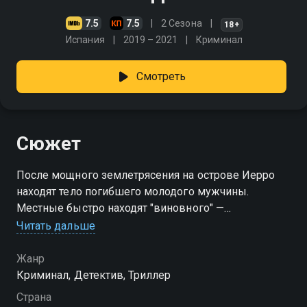
7.5
7.5
2 Сезона
18+
Испания
2019 – 2021
Криминал
Смотреть
Сюжет
После мощного землетрясения на острове Иерро
находят тело погибшего молодого мужчины.
Местные быстро находят "виновного" —
уважаемого, но непримиримого предпринимателя
Читать дальше
Диаса. Почти весь остров уверен: это он. Но новая
судья Кандела, только прибывшая на Иерро,
Жанр
отказывается идти на поводу у слухов. Несмотря на
Криминал, Детектив, Триллер
давление и накал страстей, она оставляет Диаса на
Страна
свободе до тех пор, пока не будут предъявлены