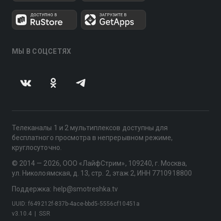
МЫ В СОЦСЕТЯХ
Телеканалы 1 и 2 мультиплексов доступны для
бесплатного просмотра в непрерывном режиме,
круглосуточно.
© 2014 — 2026, ООО «ЛайфСтрим», 109240, г. Москва,
ул. Николоямская, д. 13, стр. 2, этаж 2, ИНН 7710918800
Поддержка: help@smotreshka.tv
UUID: f649212f-837b-4ace-bbd5-5556cf10451a
v3.10.4
|
SSR