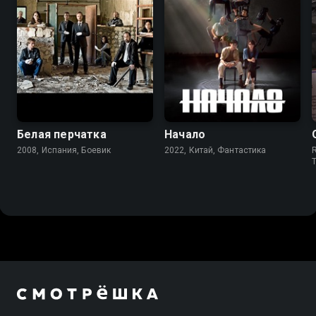
7.5
8.1
8.1
Белая перчатка
Начало
2008, Испания, Боевик
2022, Китай, Фантастика
R