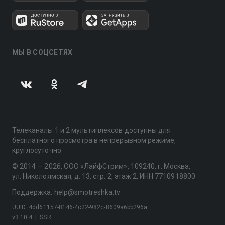
МЫ В СОЦСЕТЯХ
Телеканалы 1 и 2 мультиплексов доступны для
бесплатного просмотра в непрерывном режиме,
круглосуточно.
© 2014 — 2026, ООО «ЛайфСтрим», 109240, г. Москва,
ул. Николоямская, д. 13, стр. 2, этаж 2, ИНН 7710918800
Поддержка: help@smotreshka.tv
UUID: 4dd61157-8146-4c22-982c-8609a6bb296a
v3.10.4
|
SSR