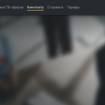
иси ТВ-эфиров
Кинотеатр
О сервисе
Тарифы