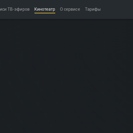
иси ТВ-эфиров
Кинотеатр
О сервисе
Тарифы