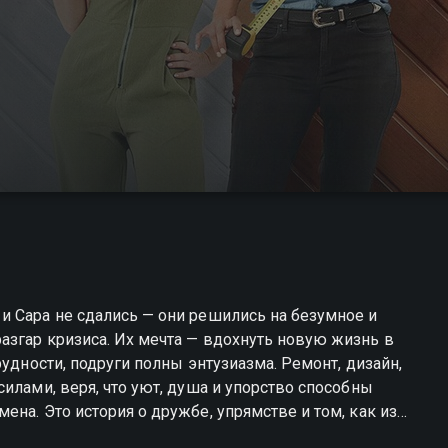
и Сара не сдались — они решились на безумное и
азгар кризиса. Их мечта — вдохнуть новую жизнь в
рудности, подруги полны энтузиазма. Ремонт, дизайн,
илами, веря, что уют, душа и упорство способны
на. Это история о дружбе, упрямстве и том, как из
сли в него вложено сердце. «Мотель мечты» —